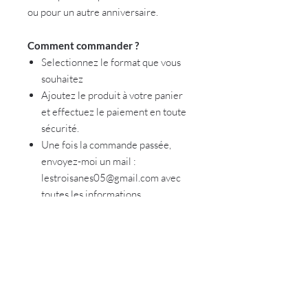
ou pour un autre anniversaire.
Comment commander ?
Selectionnez le format que vous
souhaitez
Ajoutez le produit à votre panier
et effectuez le paiement en toute
sécurité.
Une fois la commande passée,
envoyez-moi un mail :
lestroisanes05@gmail.com avec
toutes les informations
nécessaires ainsi que la photo de
votre enfant de bonne qualité et
non recadrée (je m'en charge)
Vous recevrez par mail ou par voie
postale votre affiche en fonction
du format choisi :)