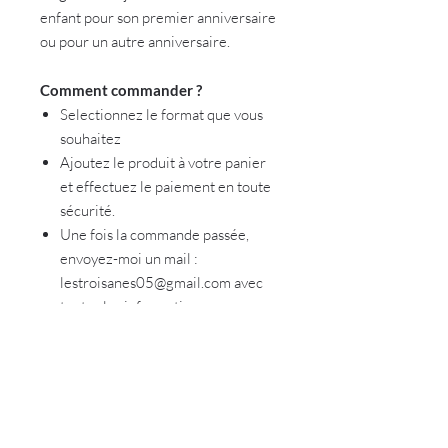
enfant pour son premier anniversaire
ou pour un autre anniversaire.
Comment commander ?
Selectionnez le format que vous
souhaitez
Ajoutez le produit à votre panier
et effectuez le paiement en toute
sécurité.
Une fois la commande passée,
envoyez-moi un mail :
lestroisanes05@gmail.com avec
toutes les informations
nécessaires ainsi que la photo de
votre enfant de bonne qualité et
non recadrée (je m'en charge)
Vous recevrez par mail ou par voie
postale votre affiche en fonction