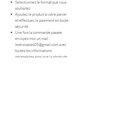
Selectionnez le format que vous
souhaitez
Ajoutez le produit à votre panier
et effectuez le paiement en toute
sécurité.
Une fois la commande passée,
envoyez-moi un mail :
lestroisanes05@gmail.com avec
toutes les informations
nécessaires ainsi que la photo de
votre enfant de bonne qualité et
non recadrée (je m'en charge)
Vous recevrez par mail ou par voie
postale votre affiche en fonction
du format choisi :)
⚠️Il n'y a pas de cadre comme sur
l'exemple, il s'agit seulement d'une
suggestion de présentation.