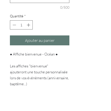
0/500
Quantité
*
Ajouter au panier
● Affiche bienvenue - Océan ●
Les affiches "bienvenue"
ajouteront une touche personnalisée
lors de vos événèments (anniversaire,
baptême...)
⚠️Il n'y a pas de chevalet comme sur
l'exemple, il s'agit seulement d'une
suggestion de présentation.