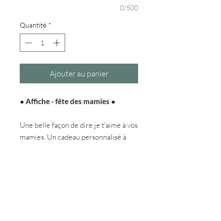
0/500
Quantité
*
Ajouter au panier
●
Affiche - fête des mamies
●
Une belle façon de dire je t'aime à vos
mamies. Un cadeau personnalisé à
offrir qui durera toute la vie.
DÉTAILS DE L'ARTICLE