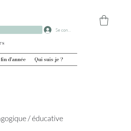
Se connecter
rs
fin d'année
Qui suis-je ?
agogique / éducative