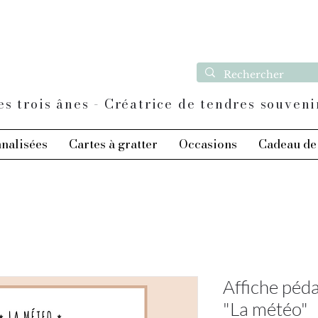
es trois ânes - Créatrice de tendres souveni
nnalisées
Cartes à gratter
Occasions
Cadeau de 
Affiche péd
"La météo"