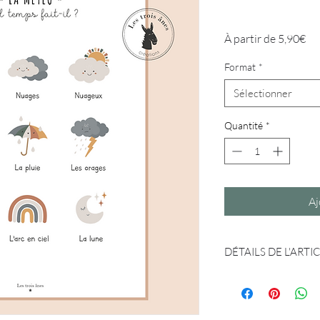
Pri
À partir de
5,90€
pr
Format
*
Sélectionner
Quantité
*
Aj
DÉTAILS DE L'ARTI
Affiche "je découvre" 
Un cadeau à (s')offrir.
toutes les jolies cham