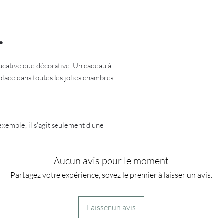
Impression au format 
Délais de fabrication
:
livraison pour l'option
Frais de port gratuits
●
Description des diffé
-
Affiche numérique
e
ducative que décorative. Un cadeau à
imprimer par vos soin
a place dans toutes les jolies chambres
-
Affiche imprimée
su
A4 (21x29,7cm) ou A3 
'exemple, il s'agit seulement d'une
Aucun avis pour le moment
Partagez votre expérience, soyez le premier à laisser un avis.
Laisser un avis