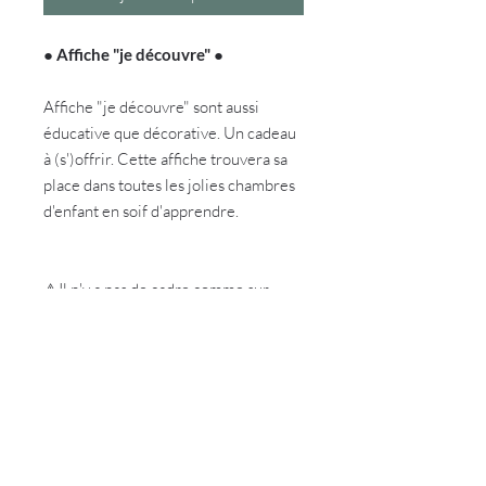
●
Affiche "je découvre"
●
Affiche "je découvre" sont aussi
éducative que décorative. Un cadeau
à (s')offrir. Cette affiche trouvera sa
place dans toutes les jolies chambres
d'enfant en soif d'apprendre.
⚠️Il n'y a pas de cadre comme sur
l'exemple, il s'agit seulement d'une
suggestion de présentation.
DÉTAILS DE L'ARTICLE
Affiche "je découvre" sont aussi
éducative que décorative. Un cadeau à