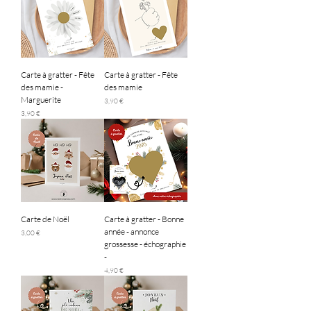
Carte à gratter - Fête
Carte à gratter - Fête
des mamie -
des mamie
Marguerite
Prix
3,90 €
Prix
3,90 €
Carte de Noël
Carte à gratter - Bonne
année - annonce
Prix
3,00 €
grossesse - échographie
-
Prix
4,90 €