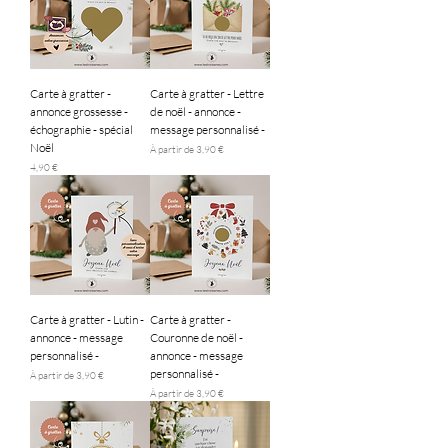
Carte à gratter -
Carte à gratter - Lettre
annonce grossesse -
de noël - annonce -
échographie - spécial
message personnalisé -
Noël
Prix promotionnel
À partir de
3,90 €
Prix
4,90 €
Carte à gratter - Lutin -
Carte à gratter -
annonce - message
Couronne de noël -
personnalisé -
annonce - message
personnalisé -
Prix promotionnel
À partir de
3,90 €
Prix promotionnel
À partir de
3,90 €