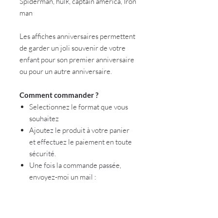
Spiderman, hulk, captain américa, Iron
man
Les affiches anniversaires permettent
de garder un joli souvenir de votre
enfant pour son premier anniversaire
ou pour un autre anniversaire.
Comment commander ?
Selectionnez le format que vous
souhaitez
Ajoutez le produit à votre panier
et effectuez le paiement en toute
sécurité.
Une fois la commande passée,
envoyez-moi un mail :
lestroisanes05@gmail.com avec
toutes les informations
nécessaires ainsi que la photo de