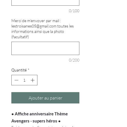
0/100
Merci de m'envoyer par mail :
lestroisanes05@gmail.com toutes les
informations ainsi que la photo
(facultatif)
0/200
Quantité
*
Ajouter au panier
●
Affiche anniversaire Thème
Avengers - supers héros
●