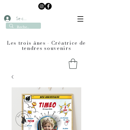
Se connecter
Les trois ânes - Créatrice de
tendres souvenirs