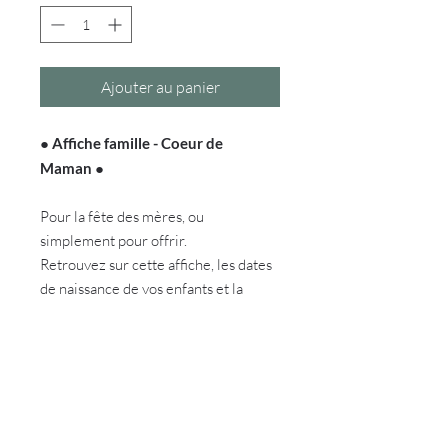
Ajouter au panier
●
Affiche famille - Coeur de
Maman
●
Pour la fête des mères, ou
simplement pour offrir.
Retrouvez sur cette affiche, les dates
de naissance de vos enfants et la
première lettre de leur prénom
DÉTAILS DE L'ARTICLE