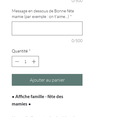
0/500
Message en dessous de Bonne fête
mamie (par exemple : on t'aime...)
*
0/500
Quantité
*
Ajouter au panier
●
Affiche famille - fête des
mamies
●
Une belle façon de dire je t'aime à vos
mamies. Un cadeau personnalisé à