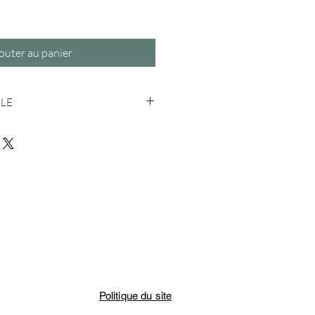
outer au panier
CLE
nt entièrement
personnalisables.
A4 ou A3 sur papier de qualité 250g
 4-15 jours ouvrables + délais de
 impression
en France métropolitaine
rents formats
nvoyée au format PDF par mail à
s
r papier de qualité 250g/m² : format
(29,7 x 42 cm)
Politique du site