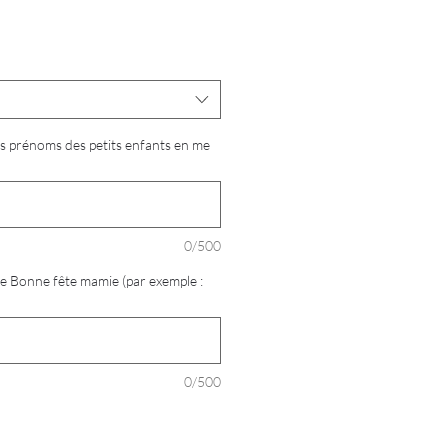
x
omotionnel
es prénoms des petits enfants en me
0/500
 Bonne fête mamie (par exemple :
0/500