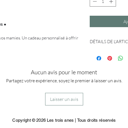
Aj
es
●
 vos mamies. Un cadeau personnalisé à offrir
DÉTAILS DE L'ARTI
Les affiches familleso
Impression au format 
Délais de fabrication
:
livraison pour l'option
Aucun avis pour le moment
Frais de port gratuits
Partagez votre expérience, soyez le premier à laisser un avis.
Description des diffé
-
Affiche numérique
e
Laisser un avis
imprimer par vos soin
-
Affiche imprimée
su
A4 (21x29,7cm) ou A3 
Copyright © 2026 Les trois anes | Tous droits réservés