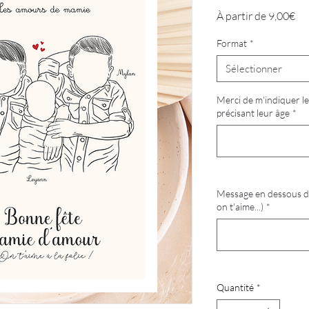
Pri
À partir de
9,00€
pr
Format
*
Sélectionner
Merci de m'indiquer l
précisant leur âge
*
Message en dessous de
on t'aime...)
*
Quantité
*