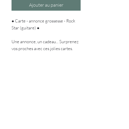
Ajouter au panier
● Carte - annonce grossesse - Rock
Star (guitare) ●
Une annonce, un cadeau... Surprenez
vos proches avec ces jolies cartes.
DÉTAILS DE L'ARTICLE
Format 10x15
Délais de fabrication
: 4-9 jours
ouvrables (Les délais peuvent être plus